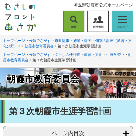
ペ
メ
埼玉県朝霞市公式ホームページ
ー
ニ
ジ
ュ
の
ー
検
利
メ
先
を
索
用
ニ
頭
飛
者
ュ
トップページ
>
分類でさがす
>
市政情報
>
施策・計画
>
個別の計画（教育・文
で
ば
化分野）
>
>
朝霞市教育委員会
>
第３次朝霞市生涯学習計画
別
ー
す
し
。
て
トップページ
>
分類でさがす
>
くらしの便利帳
>
教育・文化
>
生涯学習
>
>
朝
霞市教育委員会
>
第３次朝霞市生涯学習計画
本
文
へ
朝霞市教育委員会
本
第３次朝霞市生涯学習計画
文
ページ内目次