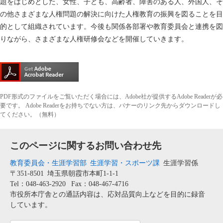
題をはじめとした、女性、子ども、高齢者、障害のある人、外国人、そ
の他さまざまな人権問題の解決に向けた人権教育の振興を図ることを目
的として組織されています。今後も関係各部署や教育委員会と連携を図
りながら、さまざまな人権研修会などを開催していきます。
PDF形式のファイルをご覧いただく場合には、Adobe社が提供するAdobe Readerが必
要です。
Adobe Readerをお持ちでない方は、バナーのリンク先からダウンロードし
てください。（無料）
このページに関するお問い合わせ先
教育委員会・生涯学習部
生涯学習・スポーツ課
生涯学習係
〒351-8501
埼玉県朝霞市本町1-1-1
Tel：048-463-2920
Fax：048-467-4716
市役所本庁舎との通話内容は、応対品質向上などを目的に録音
しています。