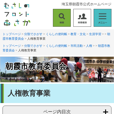
ペ
メ
埼玉県朝霞市公式ホームページ
ー
ニ
ジ
ュ
の
ー
検
利
メ
先
を
索
用
ニ
頭
飛
者
ュ
トップページ
>
分類でさがす
>
くらしの便利帳
>
教育・文化
>
生涯学習
>
>
朝
で
ば
霞市教育委員会
>
人権教育事業
別
ー
す
し
。
て
トップページ
>
分類でさがす
>
くらしの便利帳
>
市民活動
>
人権
>
>
朝霞市教
育委員会
>
人権教育事業
本
文
へ
朝霞市教育委員会
本
人権教育事業
文
ページ内目次