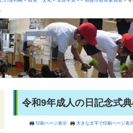
せ
会
本
令和9年成人の日記念式
文
印刷ページ表示
大きな文字で印刷ページ表