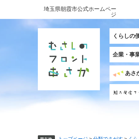
ペ
メ
埼玉県朝霞市公式ホームペー
ー
ニ
ジ
ジ
ュ
の
ー
先
を
くらしの
頭
飛
で
ば
企業・事
す
し
。
て
本
あさ
文
へ
トップページ
>
分類でさがす
>
くら