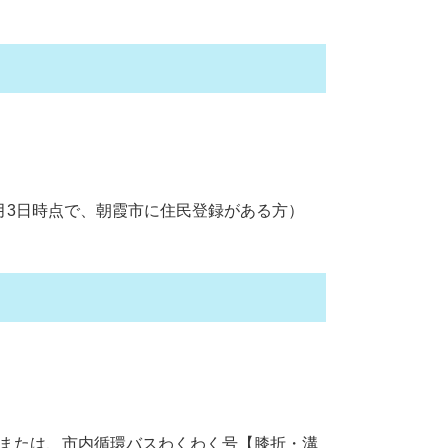
月3日時点で、朝霞市に住民登録がある方）
。または、市内循環バスわくわく号【膝折・溝