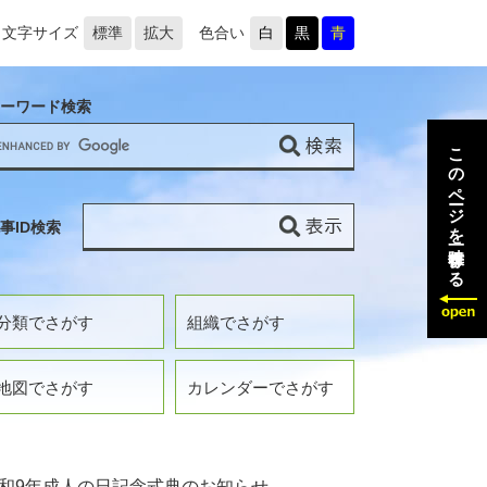
文字サイズ
標準
拡大
色合い
白
黒
青
ーワード検索
このページを一時保存する
事ID検索
分類でさがす
組織でさがす
地図でさがす
カレンダーでさがす
和9年成人の日記念式典のお知らせ