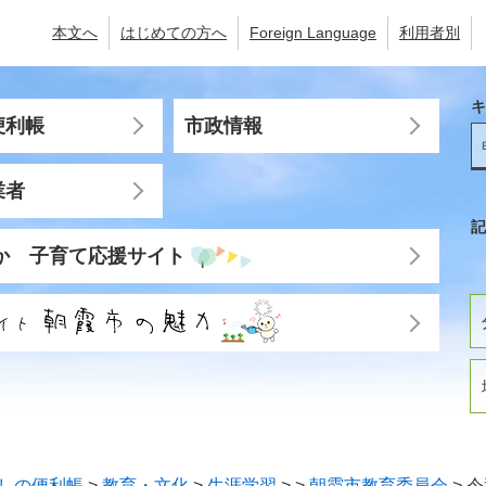
本文へ
はじめての方へ
Foreign Language
利用者別
キ
便利帳
市政情報
業者
記
か 子育て応援サイト
しの便利帳
>
教育・文化
>
生涯学習
>
>
朝霞市教育委員会
>
令