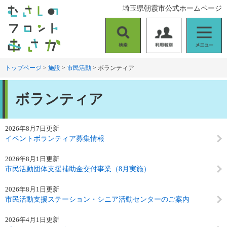
ペ
メ
埼玉県朝霞市公式ホームページ
ー
ニ
ジ
ュ
の
ー
検
利
メ
先
を
索
用
ニ
頭
飛
者
ュ
トップページ
>
施設
>
市民活動
>
ボランティア
で
ば
別
ー
す
し
本
。
て
ボランティア
文
本
文
へ
2026年8月7日更新
イベントボランティア募集情報
2026年8月1日更新
市民活動団体支援補助金交付事業（8月実施）
2026年8月1日更新
市民活動支援ステーション・シニア活動センターのご案内
2026年4月1日更新