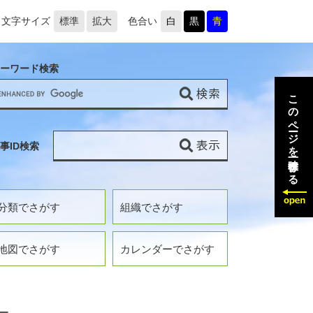
文字サイズ
標準
拡大
色合い
白
黒
青
ーワード検索
このページを一時保存する
事ID検索
分類でさがす
組織でさがす
地図でさがす
カレンダーでさがす
ー