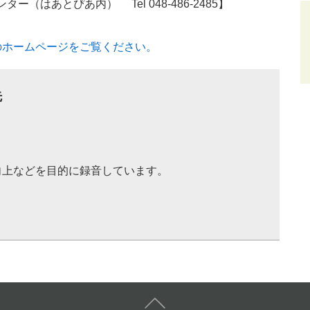
はあとぴあ内） Tel 048‐486‐2485】
のホームページをご覧ください。
先
向上などを目的に録音しています。