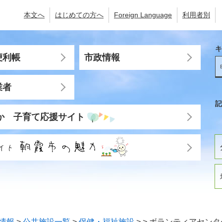
本文へ
はじめての方へ
Foreign Language
利用者別
キ
便利帳
市政情報
業者
記
か 子育て応援サイト
情報
>
公共施設一覧
>
保健・福祉施設
>
>
ボランティアセンタ