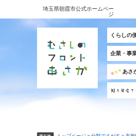
ペ
メ
埼玉県朝霞市公式ホームペー
ー
ニ
ジ
ジ
ュ
の
ー
先
を
くらしの
頭
飛
で
ば
企業・事
す
し
。
て
本
あさ
文
へ
トップページ
>
分類でさがす
>
市政