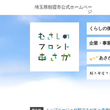
ペ
メ
埼玉県朝霞市公式ホームペー
ー
ニ
ジ
ジ
ュ
の
ー
先
を
くらしの
頭
飛
で
ば
企業・事
す
し
。
て
本
あさ
文
へ
トップページ
>
分類でさがす
>
市政