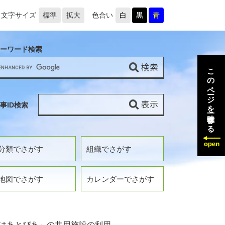
文字サイズ
標準
拡大
色合い
白
黒
青
ーワード検索
このページを一時保存する
事ID検索
分類でさがす
組織でさがす
地図でさがす
カレンダーでさがす
はあとぴあ」の共用施設の利用