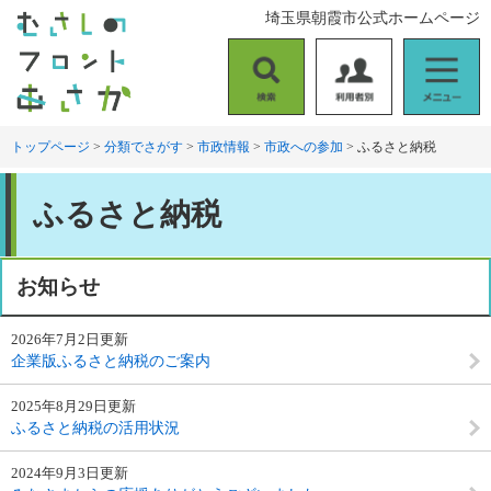
ペ
メ
埼玉県朝霞市公式ホームページ
ー
ニ
ジ
ュ
の
ー
検
利
メ
先
を
索
用
ニ
頭
飛
者
ュ
トップページ
>
分類でさがす
>
市政情報
>
市政への参加
>
ふるさと納税
で
ば
別
ー
す
し
本
。
て
ふるさと納税
文
本
文
へ
お知らせ
2026年7月2日更新
企業版ふるさと納税のご案内
2025年8月29日更新
ふるさと納税の活用状況
2024年9月3日更新