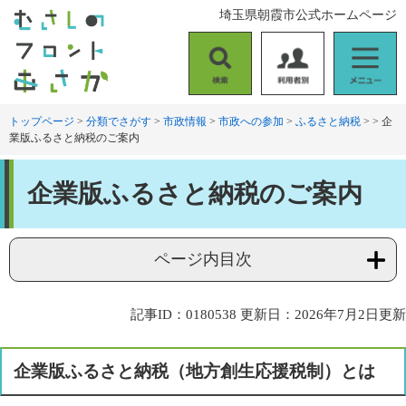
ペ
メ
埼玉県朝霞市公式ホームページ
ー
ニ
ジ
ュ
の
ー
検
利
メ
先
を
索
用
ニ
頭
飛
者
ュ
トップページ
>
分類でさがす
>
市政情報
>
市政への参加
>
ふるさと納税
>
>
企
で
ば
業版ふるさと納税のご案内
別
ー
す
し
。
て
本
本
企業版ふるさと納税のご案内
文
文
へ
ページ内目次
記事ID：0180538
更新日：2026年7月2日更新
企業版ふるさと納税（地方創生応援税制）とは