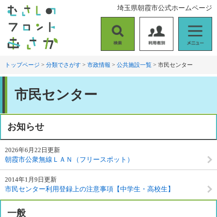
ペ
メ
埼玉県朝霞市公式ホームページ
ー
ニ
ジ
ュ
の
ー
検
利
メ
先
を
索
用
ニ
頭
飛
者
ュ
トップページ
>
分類でさがす
>
市政情報
>
公共施設一覧
>
市民センター
で
ば
別
ー
す
し
本
。
て
市民センター
文
本
文
へ
お知らせ
2026年6月22日更新
朝霞市公衆無線ＬＡＮ（フリースポット）
2014年1月9日更新
市民センター利用登録上の注意事項【中学生・高校生】
一般