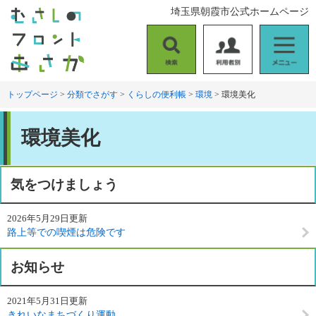
ペ
メ
埼玉県朝霞市公式ホームページ
ー
ニ
ジ
ュ
の
ー
検
利
メ
先
を
索
用
ニ
頭
飛
者
ュ
トップページ
>
分類でさがす
>
くらしの便利帳
>
環境
>
環境美化
で
ば
別
ー
す
し
本
。
て
環境美化
文
本
文
へ
気をつけましょう
2026年5月29日更新
路上等での喫煙は危険です
お知らせ
2021年5月31日更新
きれいなまちづくり運動