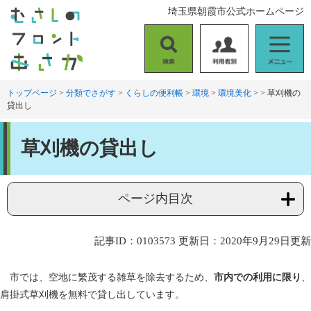
ペ
メ
埼玉県朝霞市公式ホームページ
ー
ニ
ジ
ュ
の
ー
検
利
メ
先
を
索
用
ニ
頭
飛
者
ュ
トップページ
>
分類でさがす
>
くらしの便利帳
>
環境
>
環境美化
>
>
草刈機の
で
ば
貸出し
別
ー
す
し
。
て
本
本
草刈機の貸出し
文
文
へ
ページ内目次
記事ID：0103573
更新日：2020年9月29日更新
市では、空地に繁茂する雑草を除去するため、
市内での利用に限り
、
肩掛式草刈機を無料で貸し出しています。