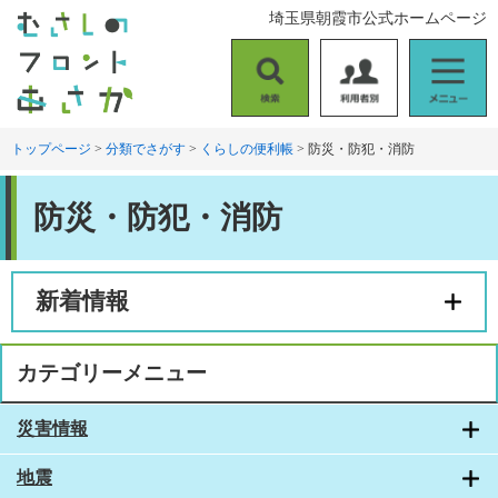
ペ
メ
埼玉県朝霞市公式ホームページ
ー
ニ
ジ
ュ
の
ー
検
利
メ
先
を
索
用
ニ
頭
飛
者
ュ
トップページ
>
分類でさがす
>
くらしの便利帳
>
防災・防犯・消防
で
ば
別
ー
す
し
本
。
て
防災・防犯・消防
文
本
文
へ
新着情報
カテゴリーメニュー
災害情報
地震