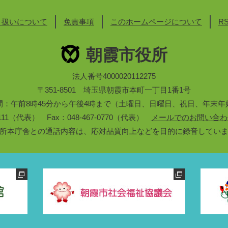
り扱いについて
免責事項
このホームページについて
R
朝霞市役所
法人番号4000020112275
〒351-8501 埼玉県朝霞市本町一丁目1番1号
間：午前8時45分から午後4時まで（土曜日、日曜日、祝日、年末年
3-1111（代表） Fax：048-467-0770（代表）
メールでのお問い合わ
所本庁舎との通話内容は、応対品質向上などを目的に録音してい