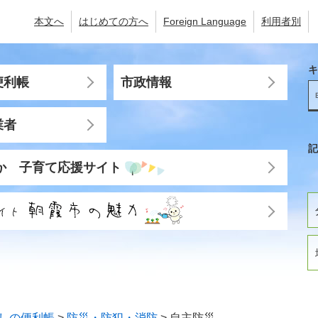
本文へ
はじめての方へ
Foreign Language
利用者別
キ
便利帳
市政情報
業者
記
か 子育て応援サイト
しの便利帳
>
防災・防犯・消防
>
自主防災