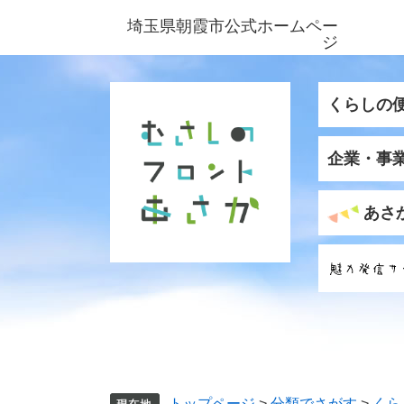
ペ
メ
埼玉県朝霞市公式ホームペー
ー
ニ
ジ
ジ
ュ
の
ー
先
を
くらしの
頭
飛
で
ば
企業・事
す
し
。
て
本
あさ
文
へ
トップページ
>
分類でさがす
>
くら