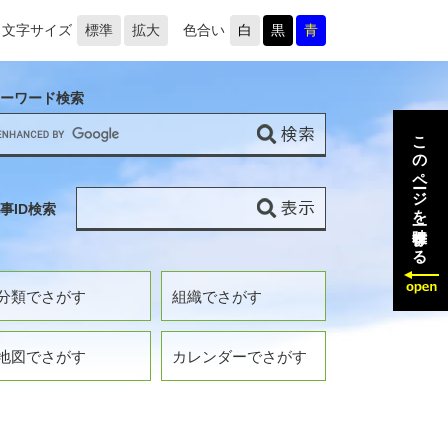
文字サイズ
標準
拡大
色合い
白
黒
青
ーワード検索
このページを一時保存する
事ID検索
分類でさがす
組織でさがす
地図でさがす
カレンダーでさがす