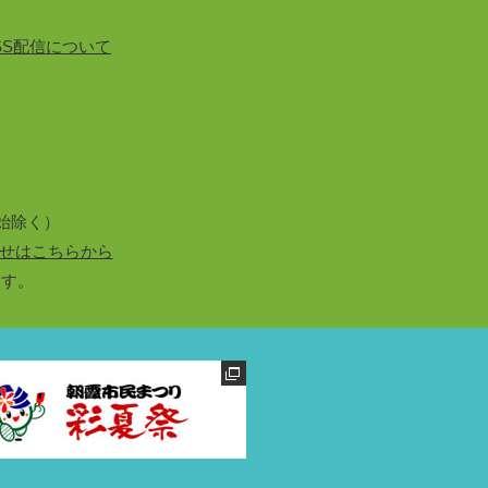
SS配信について
始除く）
せはこちらから
ます。