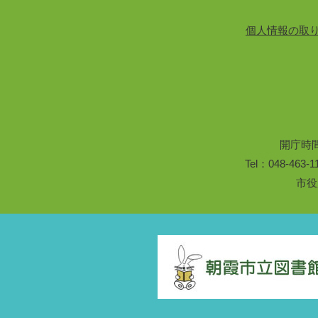
個人情報の取
開庁時
Tel：048-46
市役