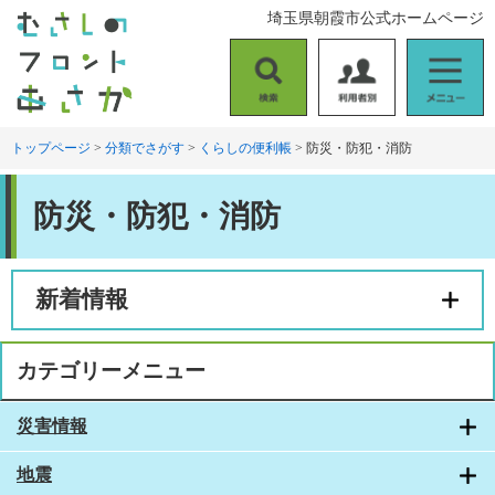
ペ
メ
埼玉県朝霞市公式ホームページ
ー
ニ
ジ
ュ
の
ー
検
利
メ
先
を
索
用
ニ
頭
飛
者
ュ
トップページ
>
分類でさがす
>
くらしの便利帳
>
防災・防犯・消防
で
ば
別
ー
す
し
本
。
て
防災・防犯・消防
文
本
文
へ
新着情報
カテゴリーメニュー
災害情報
地震