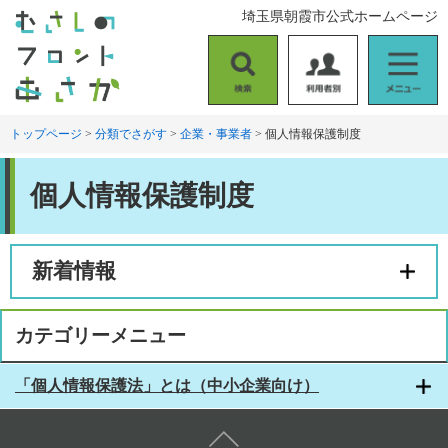
ペ
メ
埼玉県朝霞市公式ホームページ
ー
ニ
ジ
ュ
の
ー
検
利
メ
先
を
索
用
ニ
頭
飛
者
ュ
トップページ
>
分類でさがす
>
企業・事業者
>
個人情報保護制度
で
ば
別
ー
す
し
本
。
て
個人情報保護制度
文
本
文
へ
新着情報
カテゴリーメニュー
「個人情報保護法」とは（中小企業向け）