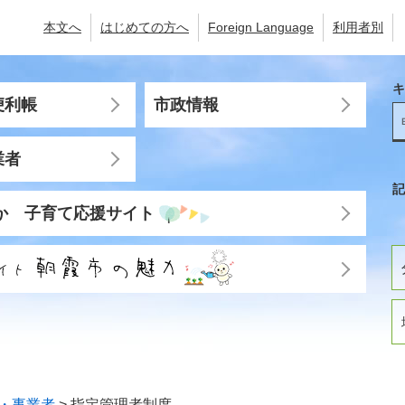
本文へ
はじめての方へ
Foreign Language
利用者別
キ
便利帳
市政情報
業者
記
か 子育て応援サイト
・事業者
>
指定管理者制度