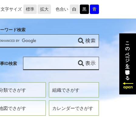
文字サイズ
標準
拡大
色合い
白
黒
青
ーワード検索
このページを一時保存する
事ID検索
分類でさがす
組織でさがす
地図でさがす
カレンダーでさがす