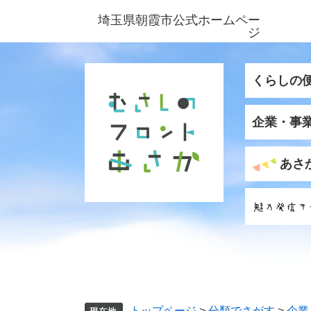
ペ
メ
埼玉県朝霞市公式ホームペー
ー
ニ
ジ
ジ
ュ
の
ー
先
を
くらしの
頭
飛
で
ば
企業・事
す
し
。
て
本
あさ
文
へ
トップページ
>
分類でさがす
>
企業