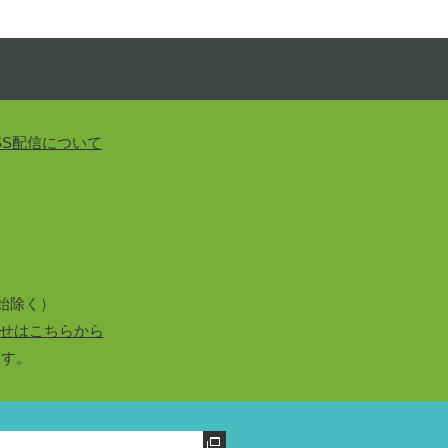
SS配信について
始除く）
せはこちらから
ます。