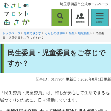
ペ
メ
埼玉県朝霞市公式ホームページ
ー
ニ
ジ
ュ
の
ー
検
利
メ
先
を
索
用
ニ
頭
飛
者
ュ
トップページ
>
分類でさがす
>
くらしの便利帳
>
福祉
>
地域福祉
>
>
民生委
で
ば
員・児童委員をご存じですか？
別
ー
す
し
。
て
本
本
民生委員・児童委員をご存じで
文
文
へ
すか？
記事ID：0177964
更新日：2026年8月1日更新
「民生委員・児童委員」は、誰もが安心して生活できる地
域づくりのために、日々活動しています。