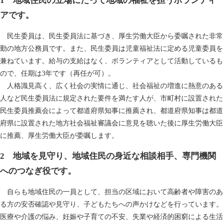
1 地域住民の立場にたって地域の福祉を担うボランティ
アです。
民生委員は、民生委員法に基づき、厚生労働大臣から委嘱された非常
勤の地方公務員です。また、民生委員は児童福祉法に定める児童委員を
兼ねています。給与の支給はなく、ボランティアとして活動しているも
ので、任期は3年です（再任が可）。
人格識見高く、広く社会の実情に通じ、社会福祉の増進に熱意のある
人など民生委員法に規定された要件を満たす人が、市町村に設置された
民生委員推薦会によって都道府県知事に推薦され、都道府県知事は都道
府県に設置された地方社会福祉審議会に意見を聴いた後に厚生労働大臣
に推薦、厚生労働大臣が委嘱します。
2 地域を見守り、地域住民の身近な相談相手、専門機関
へのつなぎ役です。
自らも地域住民の一員として、担当の区域において高齢者や障害のあ
る方の安否確認や見守り、子どもたちへの声かけなどを行っています。
医療や介護の悩み、妊娠や子育ての不安、失業や経済的困窮による生活