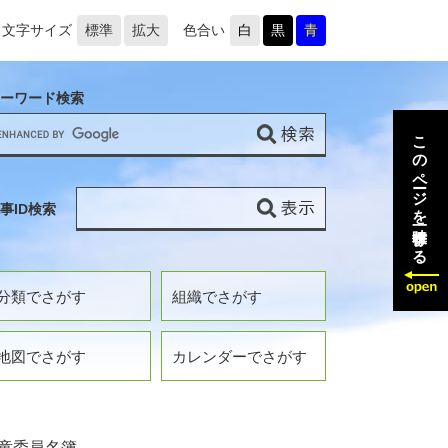
文字サイズ
標準
拡大
色合い
白
黒
青
ーワード検索
このページを一時保存する
事ID検索
分類でさがす
組織でさがす
地図でさがす
カレンダーでさがす
童委員名簿