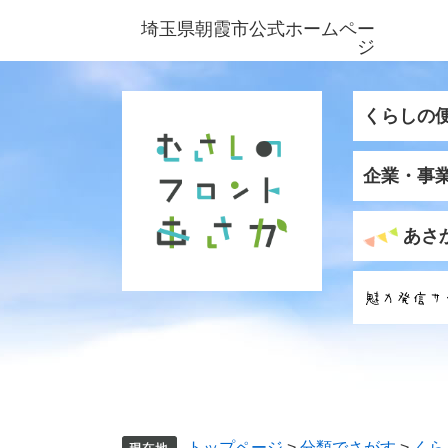
ペ
メ
埼玉県朝霞市公式ホームペー
ー
ニ
ジ
ジ
ュ
の
ー
先
を
くらしの
頭
飛
で
ば
企業・事
す
し
。
て
本
あさ
文
へ
トップページ
>
分類でさがす
>
くら