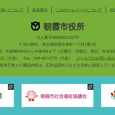
り扱いについて
免責事項
このホームページについて
R
朝霞市役所
法人番号4000020112275
〒351-8501 埼玉県朝霞市本町一丁目1番1号
間：午前8時45分から午後4時まで（土曜日、日曜日、祝日、年末年
3-1111（代表） Fax：048-467-0770（代表）
メールでのお問い合わ
所本庁舎との通話内容は、応対品質向上などを目的に録音してい