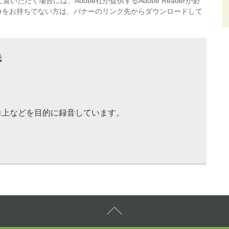
覧いただく場合には、Adobe社が提供するAdobe Readerが必
eaderをお持ちでない方は、バナーのリンク先からダウンロードして
先
向上などを目的に録音しています。