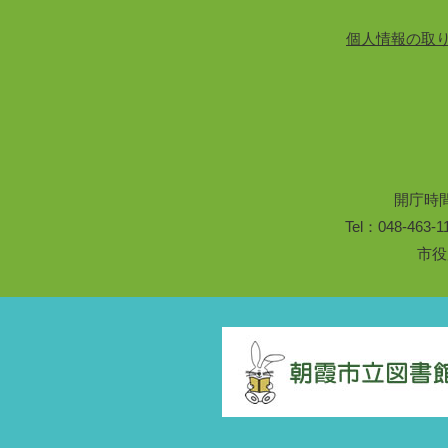
個人情報の取
開庁時
Tel：048-46
市役