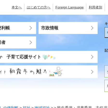
本文へ
はじめての方へ
Foreign Language
利用者別
キ
便利帳
市政情報
業者
記
か 子育て応援サイト
しの便利帳
>
福祉
>
地域福祉
>
>
民生委員・児童委員、主任児