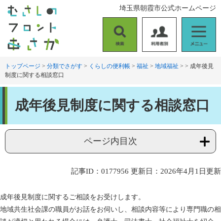
ペ
メ
埼玉県朝霞市公式ホームページ
ー
ニ
ジ
ュ
の
ー
検
利
メ
先
を
索
用
ニ
頭
飛
者
ュ
トップページ
>
分類でさがす
>
くらしの便利帳
>
福祉
>
地域福祉
>
>
成年後見
で
ば
制度に関する相談窓口
別
ー
す
し
。
て
本
本
成年後見制度に関する相談窓口
文
文
へ
ページ内目次
記事ID：0177956
更新日：2026年4月1日更新
成年後見制度に関するご相談をお受けします。
地域共生社会課の職員がお話をお伺いし、相談内容等により専門職の相