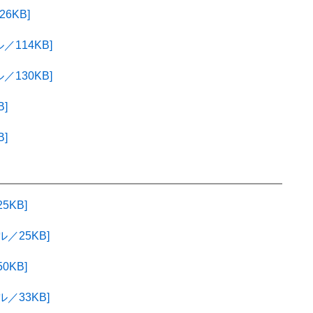
6KB]
114KB]
130KB]
]
]
5KB]
／25KB]
0KB]
／33KB]