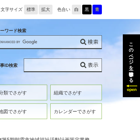
文字サイズ
標準
拡大
色合い
白
黒
青
ーワード検索
このページを一時保存する
事ID検索
分類でさがす
組織でさがす
地図でさがす
カレンダーでさがす
び第5期朝霞市地域福祉活動計画策定業務