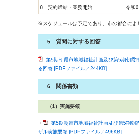
8 契約締結・業務開始
令和6
※スケジュールは予定であり、市の都合によ
5 質問に対する回答
第5期朝霞市地域福祉計画及び第5期朝霞
る回答 [PDFファイル／244KB]
6 関係書類
（1）実施要領
・
第5期朝霞市地域福祉計画及び第5期朝
ザル実施要領 [PDFファイル／496KB]