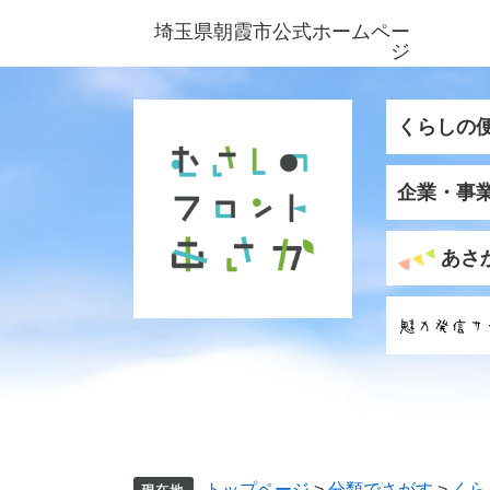
ペ
メ
埼玉県朝霞市公式ホームペー
ー
ニ
ジ
ジ
ュ
の
ー
先
を
くらしの
頭
飛
で
ば
企業・事
す
し
。
て
本
あさ
文
へ
トップページ
>
分類でさがす
>
くら