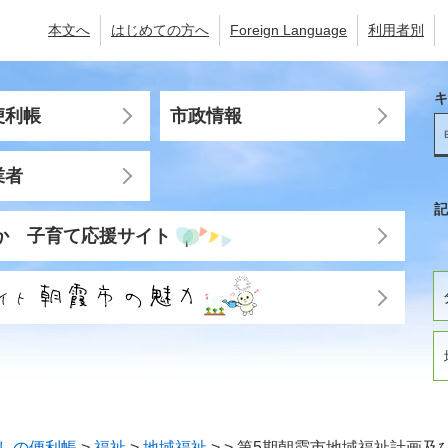
本文へ
はじめての方へ
Foreign Language
利用者別
キ
便利帳
市政情報
業者
記
か 子育て応援サイト
しの便利帳
>
福祉
>
地域福祉
>
>
第5期朝霞市地域福祉計画及