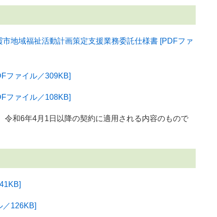
市地域福祉活動計画策定支援業務委託仕様書 [PDFファ
ファイル／309KB]
ファイル／108KB]
、令和6年4月1日以降の契約に適用される内容のもので
1KB]
126KB]