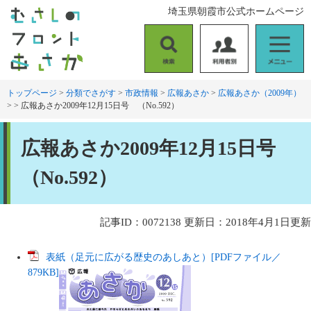
ペ
メ
埼玉県朝霞市公式ホームページ
ー
ニ
ジ
ュ
の
ー
検
利
メ
先
を
索
用
ニ
頭
飛
者
ュ
トップページ
>
分類でさがす
>
市政情報
>
広報あさか
>
広報あさか（2009年）
で
ば
>
>
広報あさか2009年12月15日号 （No.592）
別
ー
す
し
。
て
本
本
広報あさか2009年12月15日号
文
文
へ
（No.592）
記事ID：0072138
更新日：2018年4月1日更新
表紙（足元に広がる歴史のあしあと）[PDFファイル／
879KB]