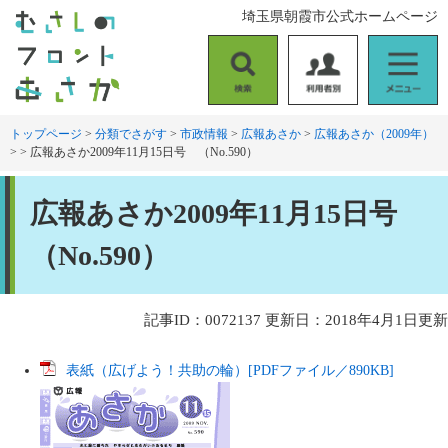
ペ
メ
埼玉県朝霞市公式ホームページ
ー
ニ
ジ
ュ
の
ー
検
利
メ
先
を
索
用
ニ
頭
飛
者
ュ
トップページ
>
分類でさがす
>
市政情報
>
広報あさか
>
広報あさか（2009年）
で
ば
>
>
広報あさか2009年11月15日号 （No.590）
別
ー
す
し
。
て
本
本
広報あさか2009年11月15日号
文
文
へ
（No.590）
記事ID：0072137
更新日：2018年4月1日更新
表紙（広げよう！共助の輪）[PDFファイル／890KB]