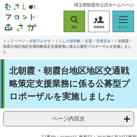
ペ
メ
埼玉県朝霞市公式ホームページ
ー
ニ
ジ
ュ
の
ー
検
利
メ
先
を
索
用
ニ
頭
飛
者
ュ
トップページ
>
分類でさがす
>
くらしの便利帳
>
交通
>
交通安全
>
>
北朝霞・
で
ば
朝霞台地区地区交通戦略策定支援業務に係る公募型プロポーザルを実施しまし
別
ー
す
し
た
。
て
本
本
文
北朝霞・朝霞台地区地区交通戦
文
へ
略策定支援業務に係る公募型プ
ロポーザルを実施しました
ページ内目次