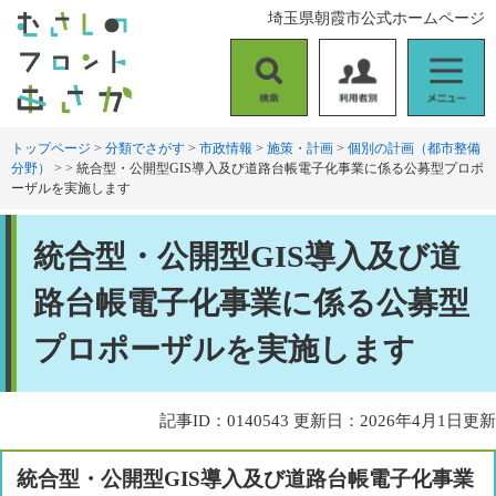
ペ
メ
埼玉県朝霞市公式ホームページ
ー
ニ
ジ
ュ
の
ー
検
利
メ
先
を
索
用
ニ
頭
飛
者
ュ
トップページ
>
分類でさがす
>
市政情報
>
施策・計画
>
個別の計画（都市整備
で
ば
分野）
>
>
統合型・公開型GIS導入及び道路台帳電子化事業に係る公募型プロポ
別
ー
す
し
ーザルを実施します
。
て
本
本
文
統合型・公開型GIS導入及び道
文
へ
路台帳電子化事業に係る公募型
プロポーザルを実施します
記事ID：0140543
更新日：2026年4月1日更新
統合型・公開型GIS導入及び道路台帳電子化事業