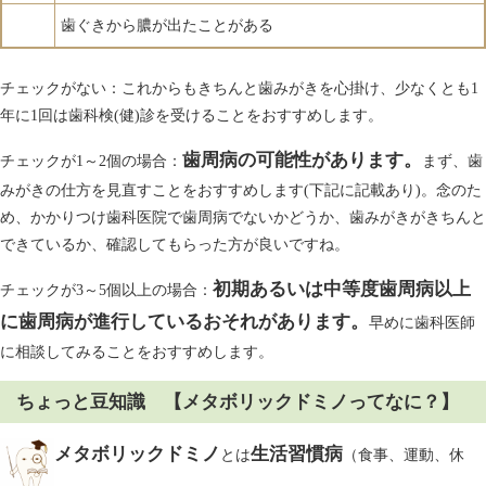
歯ぐきから膿が出たことがある
チェックがない：これからもきちんと歯みがきを心掛け、少なくとも1
年に1回は歯科検(健)診を受けることをおすすめします。
歯周病の可能性があります。
チェックが1～2個の場合：
まず、歯
みがきの仕方を見直すことをおすすめします(下記に記載あり)。念のた
め、かかりつけ歯科医院で歯周病でないかどうか、歯みがきがきちんと
できているか、確認してもらった方が良いですね。
初期あるいは中等度歯周病以上
チェックが3～5個以上の場合：
に歯周病が進行しているおそれがあります。
早めに歯科医師
に相談してみることをおすすめします。
ちょっと豆知識 【
メタボリックドミノ
ってなに？
】
メタボリックドミノ
生
活習慣病
とは
（食事、運動、休