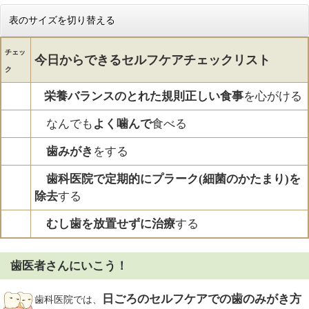
表のサイズを切り替える
チェッ
今日からできるセルフケアチェックリスト
ク
栄養バランスのとれた規則正しい食事
を心がける
なんでも
よく噛んで
食べる
歯みがき
をする
歯科医院で定期的にプラーク(細菌のかたまり)を
除去
する
むし歯を放置せずに治療
する
歯医者さんにいこう！
日ごろのセルフケアでの歯のみがき方
歯
科医院では、