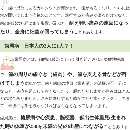
て、歯の成分にあるカルシウムが溶かされ、歯がもろくなり、ついには
穴が開いてしまう病気のことです。進行すると痛みが出るだけでなく、
耐え難い痛みの原因になっ
歯の内部の神経にまで影響が及ぶと、
たり、全身に
細菌が回ってしまう
こともあります。
歯周病 日本人の2人に1人？！
歯周病とは、細菌の感染によって引き起こされる炎症性疾患
歯の周りの歯ぐき（歯肉）や、歯を支える骨などが溶
で、
けてしまう
病気です。歯と歯肉の境目（歯肉溝）の清掃が不十分に
なると、炎症を起こして赤くなったり、腫れたりしますが痛みはほとん
どの場合ありません。さらに進行すると膿がでたり歯がグラグラしてき
て、最後には歯を抜かなければならなくなってしまいます。
糖尿病や心疾患、脳梗塞、低出生体重児(生まれ
歯周病は、
た時の体重が2500g未満の児)の出産につながる
こともありま