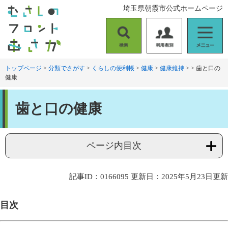
ペ
メ
埼玉県朝霞市公式ホームページ
ー
ニ
ジ
ュ
の
ー
検
利
メ
先
を
索
用
ニ
頭
飛
者
ュ
トップページ
>
分類でさがす
>
くらしの便利帳
>
健康
>
健康維持
>
>
歯と口の
で
ば
健康
別
ー
す
し
。
て
本
本
歯と口の健康
文
文
へ
ページ内目次
記事ID：0166095
更新日：2025年5月23日更新
目次