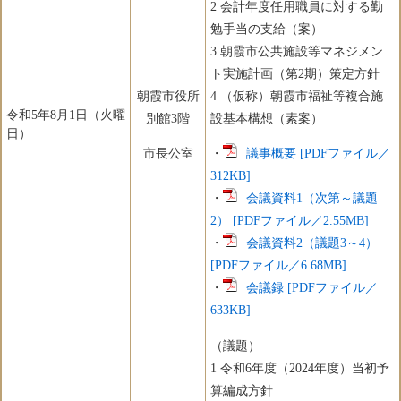
2 会計年度任用職員に対する勤
勉手当の支給（案）
3 朝霞市公共施設等マネジメン
ト実施計画（第2期）策定方針
朝霞市役所
4 （仮称）朝霞市福祉等複合施
令和5年8月1日（火曜
別館3階
設基本構想（素案）
日）
市長公室
・
議事概要 [PDFファイル／
312KB]
・
会議資料1（次第～議題
2） [PDFファイル／2.55MB]
・
会議資料2（議題3～4）
[PDFファイル／6.68MB]
・
会議録 [PDFファイル／
633KB]
（議題）
1 令和6年度（2024年度）当初予
算編成方針