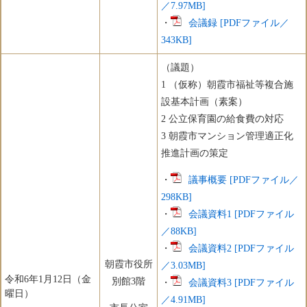
／7.97MB]
・
会議録 [PDFファイル／
343KB]
（議題）
​1 （仮称）朝霞市福祉等複合施
設基本計画（素案）
2 公立保育園の給食費の対応
3 朝霞市マンション管理適正化
推進計画の策定
・
議事概要 [PDFファイル／
298KB]
・
会議資料1 [PDFファイル
／88KB]
・
会議資料2 [PDFファイル
朝霞市役所
／3.03MB]
令和6年1月12日（金
別館3階
・
会議資料3 [PDFファイル
曜日）
／4.91MB]