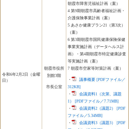
朝霞市障害児福祉計画（案）
4 第9期朝霞市高齢者福祉計画・
介護保険事業計画（案）
5 あさか健康プラン21（第3次）
（案）
6 第3期朝霞市国民健康保険保健
事業実施計画（データヘルス計
画）・第4期朝霞市特定健康診査
等実施計画（案）
朝霞市役所
7 朝霞市空家等対策計画（案）
令和6年2月2日（金曜
別館3階
・
議事概要 [PDFファイル／
日）
市長公室
312KB]
​・
会議資料1（次第、議題
1） [PDFファイル／7.71MB]
・
会議資料2（議題2） [PDF
ファイル／5.34MB]
・
会議資料3（議題3） [PDF