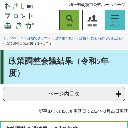
ペ
メ
埼玉県朝霞市公式ホームページ
ー
ニ
ジ
ュ
の
ー
検
利
メ
先
を
索
用
ニ
頭
飛
者
ュ
トップページ
>
分類でさがす
>
市政情報
>
施策・計画
>
庁議・政策調整会議
>
で
ば
>
政策調整会議結果（令和5年度）
別
ー
す
し
。
て
本
本
政策調整会議結果（令和5年
文
文
へ
度）
ページ内目次
記事ID：0145818
更新日：2024年3月25日更新