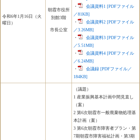
・
会議資料1 [PDFファイル
朝霞市役所
／81KB]
令和6年1月16日（火
別館3階
・
会議資料2 [PDFファイル
曜日）
市長公室
／3.26MB]
・
会議資料3 [PDFファイル
／5.51MB]
・
会議資料4 [PDFファイル
／6.24MB]
・
会議録 [PDFファイル／
184KB]
（議題）
1 産業振興基本計画中間見直し
（案）
2 第6次朝霞市一般廃棄物処理基
本計画（案）
3 第6次朝霞市障害者プラン・第
7期朝霞市障害福祉計画・第3期