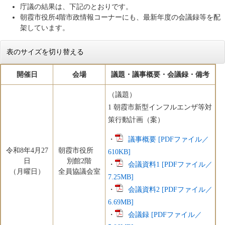
庁議の結果は、下記のとおりです。
朝霞市役所4階市政情報コーナーにも、最新年度の会議録等を配
架しています。
表のサイズを切り替える
開催日
会場
議題・議事概要・会議録・備考
（議題）
1 朝霞市新型インフルエンザ等対
策行動計画（案）
・
議事概要 [PDFファイル／
令和8年4月27
朝霞市役所
610KB]
日
別館2階
・
会議資料1 [PDFファイル／
（月曜日）
全員協議会室
7.25MB]
・
会議資料2 [PDFファイル／
6.69MB]
・
会議録 [PDFファイル／