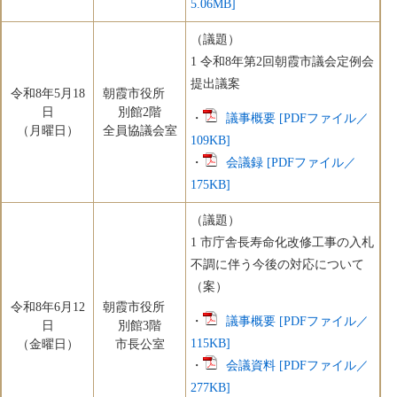
5.06MB]
（議題）
1 令和8年第2回朝霞市議会定例会
提出議案
令和8年5月18
朝霞市役所
日
別館2階
・
議事概要 [PDFファイル／
（月曜日）
全員協議会室
109KB]
・
会議録 [PDFファイル／
175KB]
（議題）
1 市庁舎長寿命化改修工事の入札
不調に伴う今後の対応について
（案）
令和8年6月12
朝霞市役所
・
議事概要 [PDFファイル／
日
別館3階
115KB]
（金曜日）
市長公室
・
会議資料 [PDFファイル／
277KB]