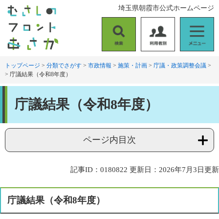
ペ
メ
埼玉県朝霞市公式ホームページ
ー
ニ
ジ
ュ
の
ー
検
利
メ
先
を
索
用
ニ
頭
飛
者
ュ
トップページ
>
分類でさがす
>
市政情報
>
施策・計画
>
庁議・政策調整会議
>
で
ば
>
庁議結果（令和8年度）
別
ー
す
し
。
て
本
本
庁議結果（令和8年度）
文
文
へ
ページ内目次
記事ID：0180822
更新日：2026年7月3日更新
庁議結果（令和8年度）