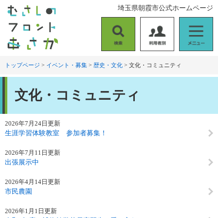
ペ
メ
埼玉県朝霞市公式ホームページ
ー
ニ
ジ
ュ
の
ー
検
利
メ
先
を
索
用
ニ
頭
飛
者
ュ
トップページ
>
イベント・募集
>
歴史・文化
>
文化・コミュニティ
で
ば
別
ー
す
し
本
。
て
文化・コミュニティ
文
本
文
へ
2026年7月24日更新
生涯学習体験教室 参加者募集！
2026年7月11日更新
出張展示中
2026年4月14日更新
市民農園
2026年1月1日更新