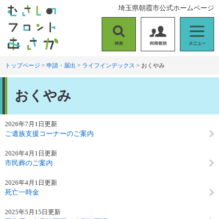
ペ
メ
埼玉県朝霞市公式ホームページ
ー
ニ
ジ
ュ
の
ー
検
利
メ
先
を
索
用
ニ
頭
飛
者
ュ
トップページ
>
申請・届出
>
ライフインデックス
>
おくやみ
で
ば
別
ー
す
し
本
。
て
おくやみ
文
本
文
へ
2026年7月1日更新
ご遺族支援コーナーのご案内
2026年4月1日更新
市民葬のご案内
2026年4月1日更新
死亡一時金
2025年5月15日更新