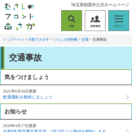
ペ
メ
埼玉県朝霞市公式ホームページ
ー
ニ
ジ
ュ
の
ー
検
利
メ
先
を
索
用
ニ
頭
飛
者
ュ
トップページ
>
分類でさがす
>
くらしの便利帳
>
交通
>
交通事故
で
ば
別
ー
す
し
本
。
て
交通事故
文
本
文
へ
気をつけましょう
2021年6月30日更新
飲酒運転を根絶しましょう
お知らせ
2026年4月17日更新
令和8年度交通災害共済 2月24日より受付を開始します