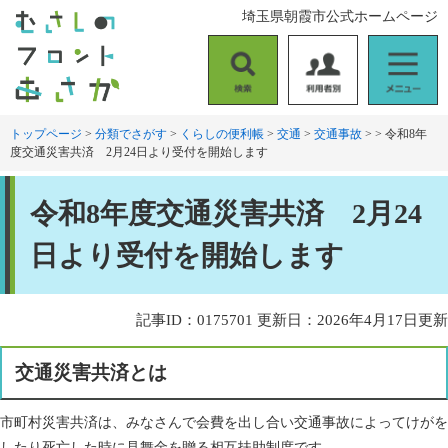
ペ
メ
埼玉県朝霞市公式ホームページ
ー
ニ
ジ
ュ
の
ー
検
利
メ
先
を
索
用
ニ
頭
飛
者
ュ
トップページ
>
分類でさがす
>
くらしの便利帳
>
交通
>
交通事故
>
>
令和8年
で
ば
度交通災害共済 2月24日より受付を開始します
別
ー
す
し
。
て
本
本
令和8年度交通災害共済 2月24
文
文
へ
日より受付を開始します
記事ID：0175701
更新日：2026年4月17日更新
交通災害共済とは
市町村災害共済は、みなさんで会費を出し合い交通事故によってけがを
したり死亡した時に見舞金を贈る相互扶助制度です。