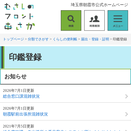
ペ
メ
埼玉県朝霞市公式ホームページ
ー
ニ
ジ
ュ
の
ー
検
利
メ
先
を
索
用
ニ
頭
飛
者
ュ
トップページ
>
分類でさがす
>
くらしの便利帳
>
届出・登録・証明
>
印鑑登録
で
ば
別
ー
す
し
本
。
て
印鑑登録
文
本
文
へ
お知らせ
2026年7月1日更新
総合窓口課混雑状況
2026年7月1日更新
朝霞駅前出張所混雑状況
2021年7月5日更新