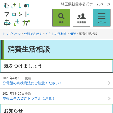
ペ
メ
埼玉県朝霞市公式ホームページ
ー
ニ
ジ
ュ
の
ー
検
利
メ
先
を
索
用
ニ
頭
飛
者
ュ
トップページ
>
分類でさがす
>
くらしの便利帳
>
相談
>
消費生活相談
で
ば
別
ー
す
し
本
。
て
消費生活相談
文
本
文
へ
気をつけましょう
2025年4月15日更新
分電盤の点検商法にご注意ください！
2024年3月25日更新
屋根工事の契約トラブルに注意！
お知らせ