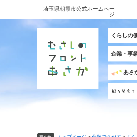
ペ
メ
埼玉県朝霞市公式ホームペー
ー
ニ
ジ
ジ
ュ
の
ー
先
を
くらしの
頭
飛
で
ば
企業・事
す
し
。
て
本
あさ
文
へ
トップページ
>
分類でさがす
>
くら