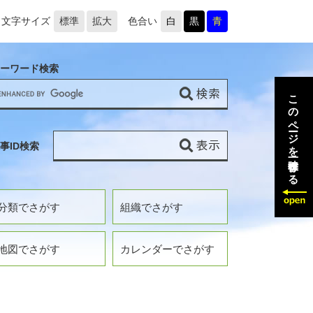
文字サイズ
標準
拡大
色合い
白
黒
青
ーワード検索
このページを一時保存する
事ID検索
分類でさがす
組織でさがす
地図でさがす
カレンダーでさがす