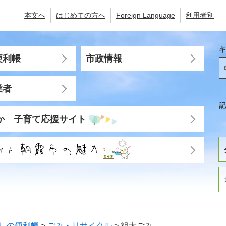
本文へ
はじめての方へ
Foreign Language
利用者別
キ
便利帳
市政情報
業者
記
か 子育て応援サイト
しの便利帳
>
ごみ・リサイクル
>
粗大ごみ