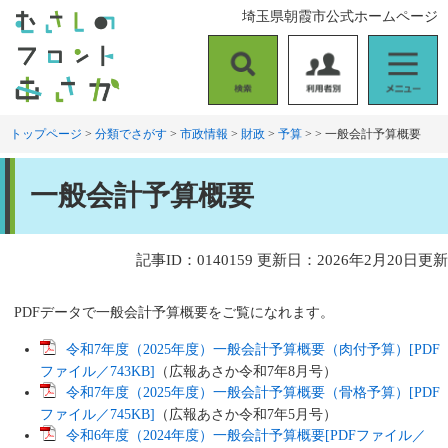
ペ
メ
埼玉県朝霞市公式ホームページ
ー
ニ
ジ
ュ
の
ー
検
利
メ
先
を
索
用
ニ
頭
飛
者
ュ
トップページ
>
分類でさがす
>
市政情報
>
財政
>
予算
>
>
一般会計予算概要
で
ば
別
ー
す
し
本
。
て
一般会計予算概要
文
本
文
へ
記事ID：0140159
更新日：2026年2月20日更新
PDFデータで一般会計予算概要をご覧になれます。
令和7年度（2025年度）一般会計予算概要（肉付予算）[PDF
ファイル／743KB]
（広報あさか令和7年8月号）
令和7年度（2025年度）一般会計予算概要（骨格予算）[PDF
ファイル／745KB]
（広報あさか令和7年5月号）
令和6年度（2024年度）一般会計予算概要[PDFファイル／