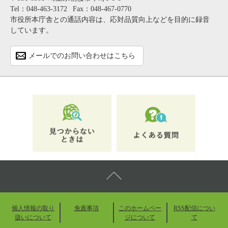
Tel：048-463-3172
Fax：048-467-0770
市役所本庁舎との通話内容は、応対品質向上などを目的に録音
しています。
メールでのお問い合わせはこちら
個人情報の取り
免責事項
このホームペー
RSS配信につい
扱いについて
ジについて
て