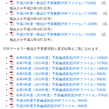
平成25年度一般会計予算概要[PDFファイル／732KB]
（広
報あさか平成25年5月1日号）
平成24年度一般会計予算概要[PDFファイル／1.32MB]
（広
報あさか平成24年4月1日号）
平成23年度一般会計予算概要[PDFファイル／1.32MB]
（広
報あさか平成23年4月1日号）
平成22年度一般会計予算概要[PDFファイル／531KB]
（広
報あさか平成22年4月1日号）
PDFデータで一般会計予算要求額と査定結果をご覧になれます。
令和8年度（2026年度）予算編成状況[PDFファイル／150KB]
令和7年度（2025年度）予算編成状況[PDFファイル／537KB]
令和6年度（2024年度）予算編成状況[PDFファイル／148KB]
令和5年度（2023年度）予算編成状況[PDFファイル／89KB]
令和4年度（2022年度）予算編成状況[PDFファイル／89KB]
令和3年度（2021年度）予算編成状況[PDFファイル／90KB]
令和2年度（2020年度）予算編成状況[PDFファイル／91KB]
令和元年度（2019年度）予算編成状況[PDFファイル／87KB]
平成30年度予算編成状況[PDFファイル／86KB]
平成29年度予算編成状況[PDFファイル／86KB]