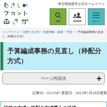
ペ
メ
埼玉県朝霞市公式ホームページ
ー
ニ
ジ
ュ
の
ー
検
利
メ
先
を
索
用
ニ
頭
飛
者
ュ
トップページ
>
分類でさがす
>
市政情報
>
財政
>
予算
>
>
予算編成事務の見直
で
ば
し（枠配分方式）
別
ー
す
し
。
て
本
本
予算編成事務の見直し（枠配分
文
文
へ
方式）
ページ内目次
記事ID：0123587
更新日：2022年1月28日更新