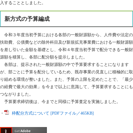
入することとしました。
新方式の予算編成
令和３年度当初予算における各部の一般財源額から、人件費や法定の
扶助費、公債費などの除外科目及び新規拡充事業費における一般財源額
を差し引いた金額を基礎とし、令和４年度当初予算で配分できる一般財
源額を積算し、各部に配分額を提示しました。
各部は、提示された一般財源額の中で予算要求することになります
が、部ごとに予算を配分しているため、既存事業の見直しに積極的に取
り組める環境が整いました。また、予算の上限を定めたことで、「最少
の経費で最大の効果」を今まで以上に意識して、予算要求することにも
つながりました。
予算要求締切後は、今までと同様に予算査定を実施しました。
・
枠配分方式について [PDFファイル／465KB]