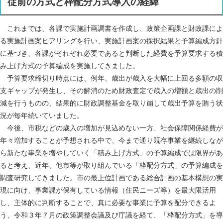
従前の方式と枠配分方式導入の経緯
これまでは、各課で実施計画調書を作成し、政策企画課と財政課によ
る実施計画案ヒアリングを行い、実施計画案の採択結果と予算編成方針
に基づき、各課がそれぞれ必要であると判断した経費を予算要求する積
み上げ方式の予算編成を実施してきました。
予算要求締切り時点には、例年、歳出が歳入を大幅に上回る多額の収
支ギャップが発生し、その解消のため財政査定で歳入の増額と歳出の削
減を行うものの、結果的に財政調整基金を取り崩して歳出予算を賄う状
況が毎年続いていました。
今後、市税などの歳入の増加が見込めない一方、社会保障関係経費が
年々増加することが予想される中で、今まで通り既存事業を継続しなが
ら新たな事業を増やしていく「積み上げ方式」の予算編成では限界があ
ると考え、近年、他市等が取り組んでいる「枠配分方式」の予算編成を
調査研究してきました。市の最上位計画である総合計画の基本構想の実
現に向け、事業課が保有している情報（住民ニーズ等）を最大限活用
し、主体的に判断することで、真に必要な事業に予算を配分できるよ
う、令和３年７月の政策調整会議及び庁議を経て、「枠配分方式」を導