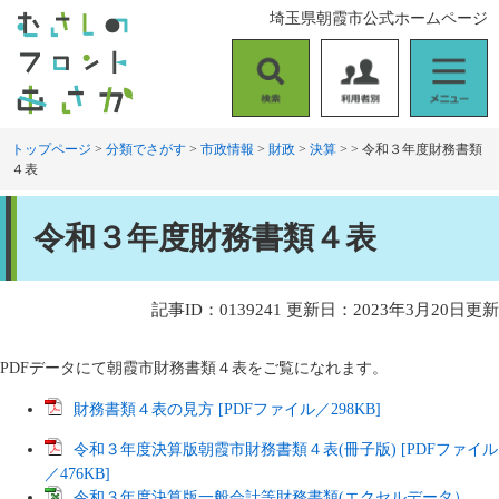
ペ
メ
埼玉県朝霞市公式ホームページ
ー
ニ
ジ
ュ
の
ー
検
利
メ
先
を
索
用
ニ
頭
飛
者
ュ
トップページ
>
分類でさがす
>
市政情報
>
財政
>
決算
>
>
令和３年度財務書類
で
ば
４表
別
ー
す
し
。
て
本
本
令和３年度財務書類４表
文
文
へ
記事ID：0139241
更新日：2023年3月20日更新
PDFデータにて朝霞市財務書類４表をご覧になれます。
財務書類４表の見方 [PDFファイル／298KB]
令和３年度決算版朝霞市財務書類４表(冊子版) [PDFファイル
／476KB]
令和３年度決算版一般会計等財務書類(エクセルデータ）