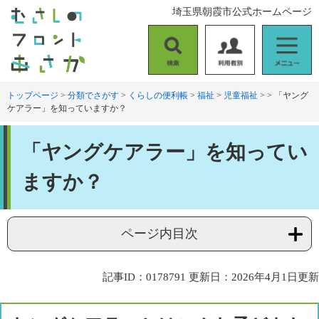
ペ
メ
埼玉県朝霞市公式ホームページ
ー
ニ
ジ
ュ
の
ー
検
利
メ
先
を
索
用
ニ
頭
飛
者
ュ
トップページ
>
分類でさがす
>
くらしの便利帳
>
福祉
>
児童福祉
>
>
「ヤング
で
ば
ケアラー」を知っていますか？
別
ー
す
し
。
て
本
本
「ヤングケアラー」を知ってい
文
文
へ
ますか？
ページ内目次
記事ID：0178791
更新日：2026年4月1日更新