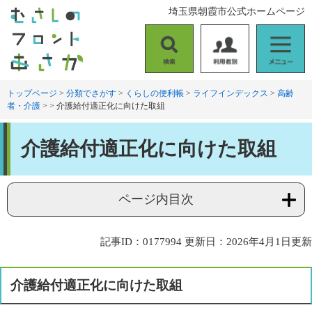
ペ
メ
埼玉県朝霞市公式ホームページ
ー
ニ
ジ
ュ
の
ー
検
利
メ
先
を
索
用
ニ
頭
飛
者
ュ
トップページ
>
分類でさがす
>
くらしの便利帳
>
ライフインデックス
>
高齢
で
ば
者・介護
>
>
介護給付適正化に向けた取組
別
ー
す
し
。
て
本
本
介護給付適正化に向けた取組
文
文
へ
ページ内目次
記事ID：0177994
更新日：2026年4月1日更新
介護給付適正化に向けた取組