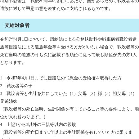
特別弔慰金は、戦後80周年の節目にあたり、国があらためて戦没者等の
遺族に対して弔慰の意を表すために支給されるものです。
支給対象者
令和7年4月1日において、恩給法による公務扶助料や戦傷病者戦没者遺
族等援護法による遺族年金等を受ける方ががいない場合で、戦没者等の
死亡当時の遺族のうち次に記載する順位に従って最も順位が先の方1人
となります。
1 令和7年4月1日までに援護法の弔慰金の受給権を取得した方
2 戦没者等の子
3 戦没者等と生計を共にしていた（1）父母（2）孫（3）祖父母（4）
兄弟姉妹
（戦没者等の死亡当時、生計関係を有していること等の要件により、順
位が入れ替わります。）
4 上記1から3以外の三親等以内の親族
（戦没者等の死亡日まで1年以上の生計関係を有していた方に限りま