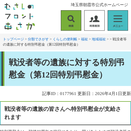
ペ
メ
埼玉県朝霞市公式ホームページ
ー
ニ
ジ
ュ
の
ー
検
利
メ
先
を
索
用
ニ
頭
飛
者
ュ
トップページ
>
分類でさがす
>
くらしの便利帳
>
福祉
>
地域福祉
>
>
戦没者等
で
ば
の遺族に対する特別弔慰金（第12回特別弔慰金）
別
ー
す
し
。
て
本
本
戦没者等の遺族に対する特別弔
文
文
へ
慰金（第12回特別弔慰金）
記事ID：0177961
更新日：2026年4月1日更新
戦没者等の遺族の皆さんへ特別弔慰金が支給さ
れます