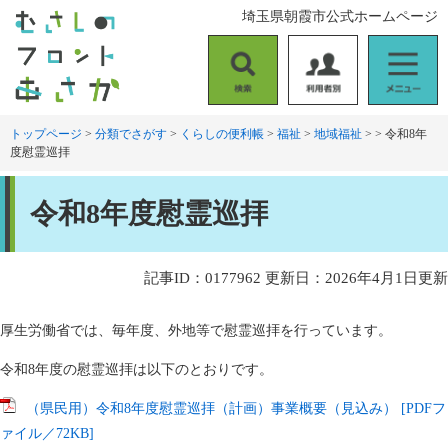
ペ
メ
埼玉県朝霞市公式ホームページ
ー
ニ
ジ
ュ
の
ー
検
利
メ
先
を
索
用
ニ
頭
飛
者
ュ
トップページ
>
分類でさがす
>
くらしの便利帳
>
福祉
>
地域福祉
>
>
令和8年
で
ば
度慰霊巡拝
別
ー
す
し
。
て
本
本
令和8年度慰霊巡拝
文
文
へ
記事ID：0177962
更新日：2026年4月1日更新
厚生労働省では、毎年度、外地等で慰霊巡拝を行っています。
令和8年度の慰霊巡拝は以下のとおりです。
（県民用）令和8年度慰霊巡拝（計画）事業概要（見込み） [PDFフ
ァイル／72KB]