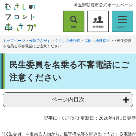
ペ
メ
埼玉県朝霞市公式ホームページ
ー
ニ
ジ
ュ
の
ー
検
利
メ
先
を
索
用
ニ
頭
飛
者
ュ
トップページ
>
分類でさがす
>
くらしの便利帳
>
福祉
>
地域福祉
>
>
民生委員
で
ば
を名乗る不審電話にご注意ください
別
ー
す
し
。
て
本
本
民生委員を名乗る不審電話にご
文
文
へ
注意ください
ページ内目次
記事ID：0177973
更新日：2026年4月1日更新
「民生委員」を名乗る人物から、世帯構成等を聞き出そうとする電話が