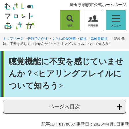
ペ
メ
埼玉県朝霞市公式ホームページ
ー
ニ
ジ
ュ
の
ー
検
利
メ
先
を
索
用
ニ
頭
飛
者
ュ
トップページ
>
分類でさがす
>
くらしの便利帳
>
福祉
>
高齢者福祉
>
>
聴覚機
で
ば
能に不安を感じていませんか？<ヒアリングフレイルについて知ろう>
別
ー
す
し
。
て
本
本
聴覚機能に不安を感じていませ
文
文
へ
んか？<ヒアリングフレイルに
ついて知ろう>
ページ内目次
記事ID：0178057
更新日：2026年4月1日更新