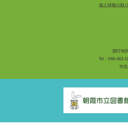
個人情報の取
開庁時
Tel：048-46
市役