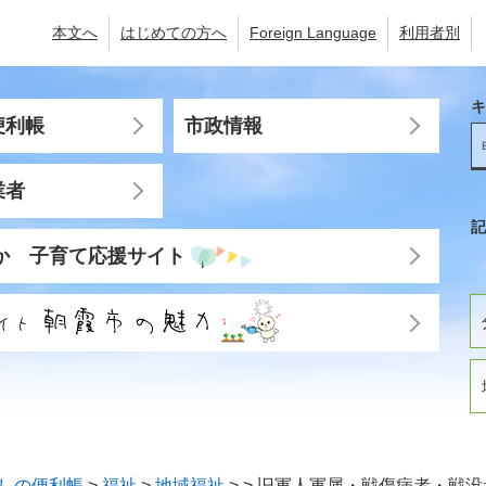
本文へ
はじめての方へ
Foreign Language
利用者別
キ
便利帳
市政情報
業者
記
か 子育て応援サイト
しの便利帳
>
福祉
>
地域福祉
>
>
旧軍人軍属・戦傷病者・戦没