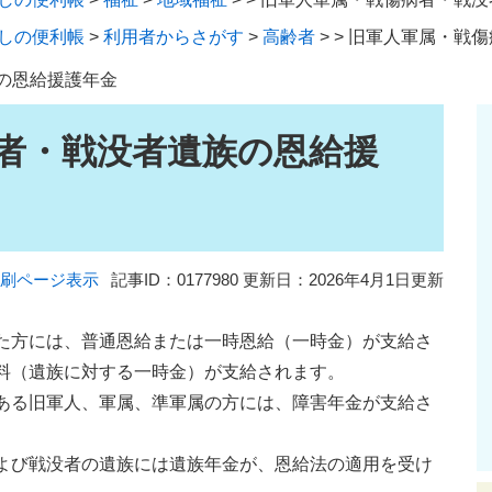
しの便利帳
>
利用者からさがす
>
高齢者
>
>
旧軍人軍属・戦傷
の恩給援護年金
者・戦没者遺族の恩給援
刷ページ表示
記事ID：0177980
更新日：2026年4月1日更新
た方には、普通恩給または一時恩給（一時金）が支給さ
料（遺族に対する一時金）が支給されます。
ある旧軍人、軍属、準軍属の方には、障害年金が支給さ
よび戦没者の遺族には遺族年金が、恩給法の適用を受け