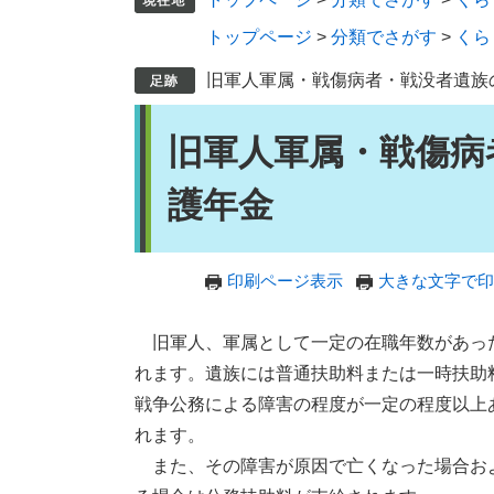
トップページ
>
分類でさがす
>
くら
旧軍人軍属・戦傷病者・戦没者遺族
本
旧軍人軍属・戦傷病
文
護年金
印刷ページ表示
大きな文字で印
旧軍人、軍属として一定の在職年数があっ
れます。遺族には普通扶助料または一時扶助
戦争公務による障害の程度が一定の程度以上
れます。
また、その障害が原因で亡くなった場合お