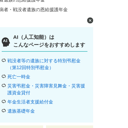
病者・戦没者遺族の恩給援護年金
AI（人工知能）は
こんなページをおすすめします
戦没者等の遺族に対する特別弔慰金
（第12回特別弔慰金）
死亡一時金
災害弔慰金・災害障害見舞金・災害援
護資金貸付
年金生活者支援給付金
遺族基礎年金