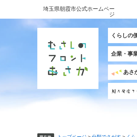
ペ
メ
埼玉県朝霞市公式ホームペー
ー
ニ
ジ
ジ
ュ
の
ー
先
を
くらしの
頭
飛
で
ば
企業・事
す
し
。
て
本
あさ
文
へ
トップページ
>
分類でさがす
>
くら