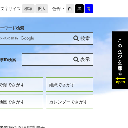
文字サイズ
標準
拡大
色合い
白
黒
青
ーワード検索
このページを一時保存する
事ID検索
分類でさがす
組織でさがす
地図でさがす
カレンダーでさがす
者遺族の恩給援護年金