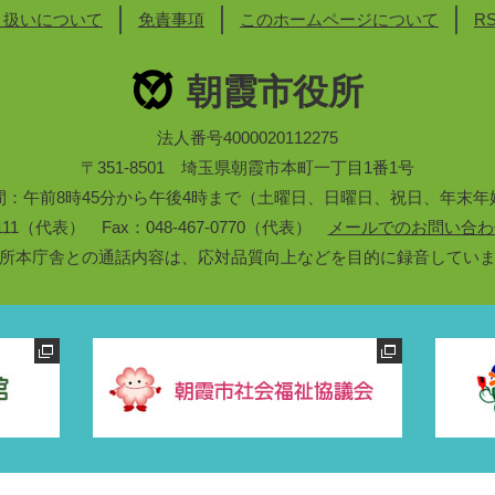
り扱いについて
免責事項
このホームページについて
R
朝霞市役所
法人番号4000020112275
〒351-8501 埼玉県朝霞市本町一丁目1番1号
間：午前8時45分から午後4時まで（土曜日、日曜日、祝日、年末年
3-1111（代表） Fax：048-467-0770（代表）
メールでのお問い合わ
所本庁舎との通話内容は、応対品質向上などを目的に録音してい