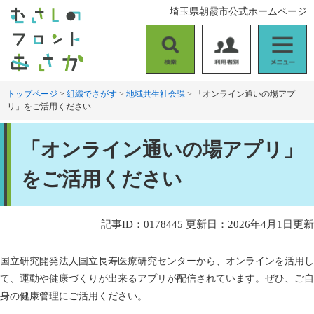
ペ
メ
埼玉県朝霞市公式ホームページ
ー
ニ
ジ
ュ
の
ー
検
利
メ
先
を
索
用
ニ
頭
飛
者
ュ
トップページ
>
組織でさがす
>
地域共生社会課
>
「オンライン通いの場アプ
で
ば
リ」をご活用ください
別
ー
す
し
。
て
本
本
「オンライン通いの場アプリ」
文
文
へ
をご活用ください
記事ID：0178445
更新日：2026年4月1日更新
国立研究開発法人国立長寿医療研究センターから、オンラインを活用し
て、運動や健康づくりが出来るアプリが配信されています。ぜひ、ご自
身の健康管理にご活用ください。