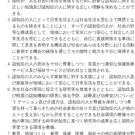
国民が、共生社会の実現を推進するために必要な認知症に関する
正しい知識及び認知症の人に関する正しい理解を深めることがで
きる。
認知症の人にとって日常生活または社会生活を営む上で障壁とな
るものを除去することにより、すべての認知症の人が、社会の対
等な構成員として、地域において安全にかつ安心して自立した日
常生活を営むことができるとともに、自己に直接関係する事項に
関して意見を表明する機会及び社会のあらゆる分野における活動
に参画する機会の確保を通じてその個性と能力を十分に発揮する
ことができる。
認知症の人の意向を十分に尊重しつつ、良質かつ適切な保健医療
サービス及び福祉サービスが切れ目なく提供される。
認知症の人のみならず家族等に対する支援により、認知症の人及
び家族等が地域において安心して日常生活を営むことができる。
共生社会の実現に役立てる研究等を推進するとともに、認知症及
び軽度の認知機能の障害に係る予防、診断及び治療並びにリハビ
リ テーション及び介護方法、認知症の人が尊厳を保持しつつ希
望を持って暮らすための社会参加の在り方及び認知症の人が他の
人々と支え合いながら共生することができる社会環境の整備その
他の事項に関する科学的知見に基づく研究等の成果を広く国民が
享受できる環境を整備。
教育、地域づくり、雇用、保健、医療、福祉その他の各関連分野