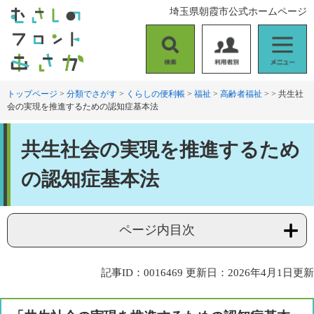
ペ
メ
埼玉県朝霞市公式ホームページ
ー
ニ
ジ
ュ
の
ー
検
利
メ
先
を
索
用
ニ
頭
飛
者
ュ
トップページ
>
分類でさがす
>
くらしの便利帳
>
福祉
>
高齢者福祉
>
>
共生社
で
ば
会の実現を推進するための認知症基本法
別
ー
す
し
。
て
本
本
共生社会の実現を推進するため
文
文
へ
の認知症基本法
ページ内目次
記事ID：0016469
更新日：2026年4月1日更新