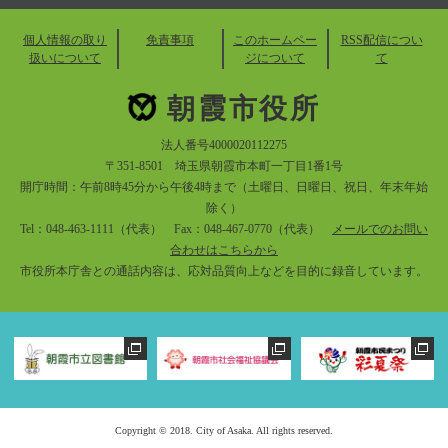
個人情報の取り
免責事項
このホームペー
RSS配信につい
扱いについて
ジについて
て
朝霞市役所
法人番号4000020112275
〒351-8501 埼玉県朝霞市本町一丁目1番1号
開庁時間：午前8時45分から午後4時まで（土曜日、日曜日、祝日、年末年始
除く）
Tel：048-463-1111（代表） Fax：048-467-0770（代表）
メールでのお問い
合わせはこちらから
市役所本庁舎との通話内容は、応対品質向上などを目的に録音しています。
Copyright © 2018. City of Asaka. All rights reserved.