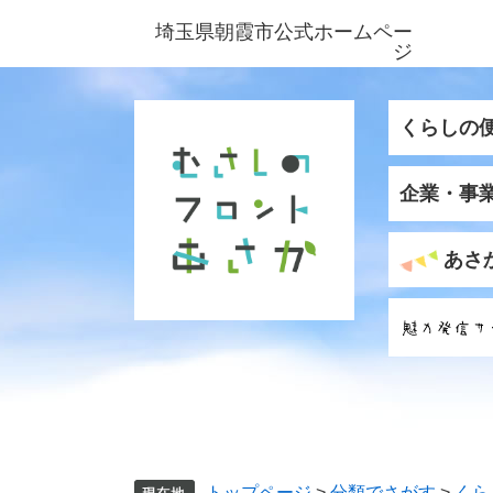
ペ
メ
埼玉県朝霞市公式ホームペー
ー
ニ
ジ
ジ
ュ
の
ー
先
を
くらしの
頭
飛
で
ば
企業・事
す
し
。
て
本
あさ
文
へ
トップページ
>
分類でさがす
>
くら