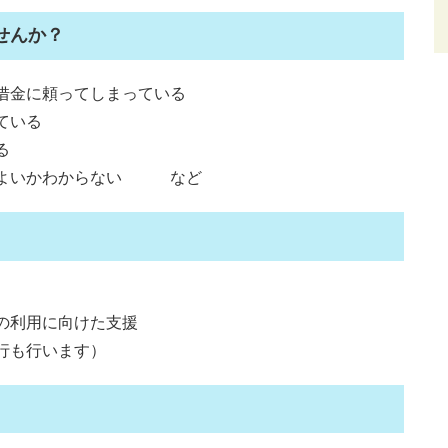
せんか？
借金に頼ってしまっている
ている
る
らよいかわからない など
の利用に向けた支援
行も行います）