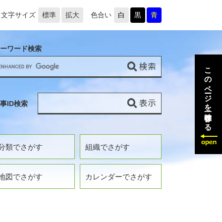
文字サイズ
標準
拡大
色合い
白
黒
青
ーワード検索
このページを一時保存する
事ID検索
分類でさがす
組織でさがす
地図でさがす
カレンダーでさがす