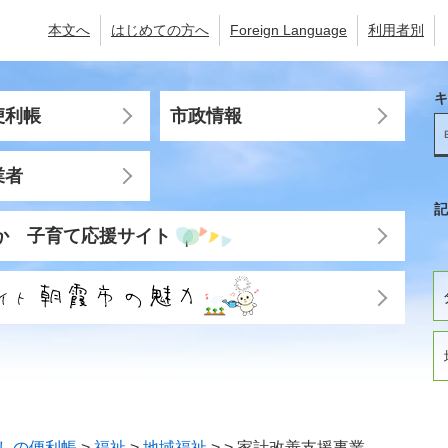
本文へ
はじめての方へ
Foreign Language
利用者別
キ
便利帳
市政情報
業者
記
か 子育て応援サイト
しの便利帳
>
福祉
>
地域福祉
>
>
家計改善支援事業