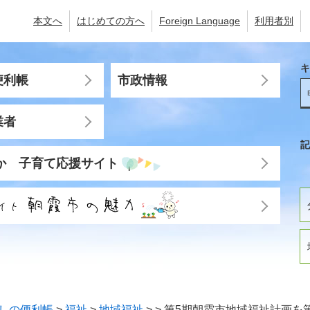
本文へ
はじめての方へ
Foreign Language
利用者別
キ
便利帳
市政情報
業者
記
か 子育て応援サイト
しの便利帳
>
福祉
>
地域福祉
>
>
第5期朝霞市地域福祉計画を