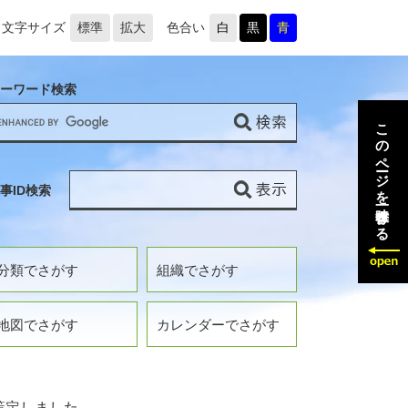
文字サイズ
標準
拡大
色合い
白
黒
青
ーワード検索
このページを一時保存する
事ID検索
分類でさがす
組織でさがす
地図でさがす
カレンダーでさがす
策定しました