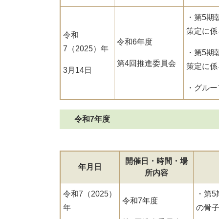
・第5期
策定に係
令和
令和6年度
7（2025）年
・第5期
第4回推進委員会
策定に係
3月14日
・グルー
令和7年度
開催日・時間・場
年月日
所内容
令和7（2025）
・第5
令和7年度
年
の骨