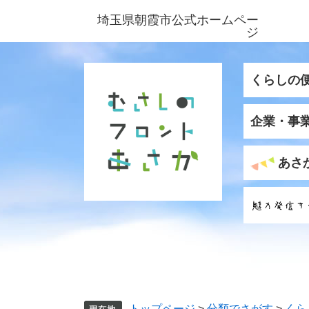
ペ
メ
埼玉県朝霞市公式ホームペー
ー
ニ
ジ
ジ
ュ
の
ー
先
を
くらしの
頭
飛
で
ば
企業・事
す
し
。
て
本
あさ
文
へ
トップページ
>
分類でさがす
>
くら