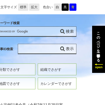
文字サイズ
標準
拡大
色合い
白
黒
青
ーワード検索
このページを一時保存する
事ID検索
分類でさがす
組織でさがす
地図でさがす
カレンダーでさがす
う定例記者会見（令和7年11月25日実