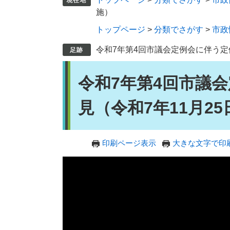
施）
トップページ
>
分類でさがす
>
市政
令和7年第4回市議会定例会に伴う定
本
令和7年第4回市議
文
見（令和7年11月2
印刷ページ表示
大きな文字で印