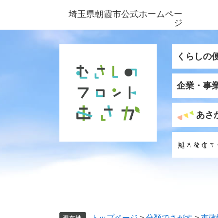
ペ
メ
埼玉県朝霞市公式ホームペー
ー
ニ
ジ
ジ
ュ
の
ー
先
を
くらしの
頭
飛
で
ば
企業・事
す
し
。
て
本
あさ
文
へ
トップページ
>
分類でさがす
>
市政