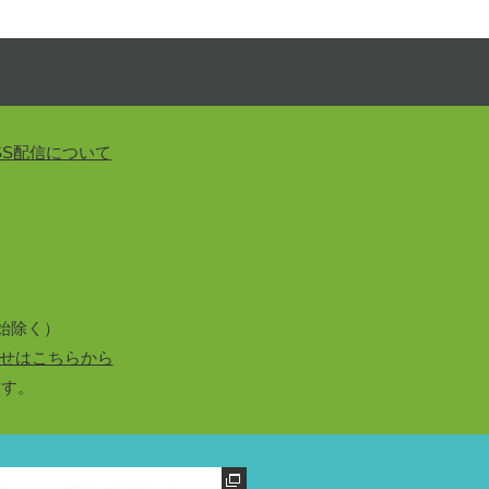
SS配信について
始除く）
せはこちらから
ます。