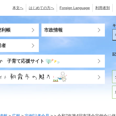
本文へ
はじめての方へ
Foreign Language
利用者別
キ
便利帳
市政情報
業者
記
か 子育て応援サイト
情報
>
広報
>
定例記者会見
>
>
令和7年第4回市議会定例会に伴