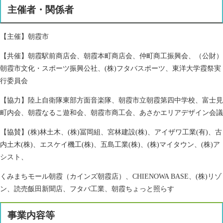
主催者・関係者
【主催】朝霞市
【共催】朝霞駅前商店会、朝霞本町商店会、仲町商工振興会、（公財）
朝霞市文化・スポーツ振興公社、(株)フタバスポーツ、東洋大学霞祭実
行委員会
【協力】陸上自衛隊東部方面音楽隊、朝霞市立朝霞第四中学校、富士見
町内会、朝霞なるこ遊和会、朝霞市商工会、あさかエリアデザイン会議
【協賛】(株)林土木、(株)冨岡組、宮林建設(株)、アイザワ工業(有)、古
内土木(株)、エスケイ機工(株)、五島工業(株)、(株)マイタウン、(株)ア
シスト、
くみまちモール朝霞（カインズ朝霞店）、CHIENOWA BASE、(株)リゾ
ン、読売飯田新聞店、フタバ工業、朝霞ちょっと照らす
事業内容等​