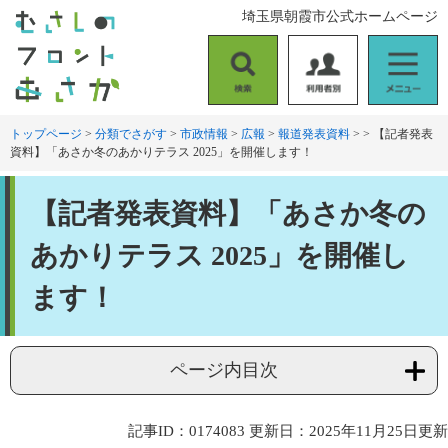
ペ
メ
埼玉県朝霞市公式ホームページ
ー
ニ
ジ
ュ
の
ー
検
利
メ
先
を
索
用
ニ
頭
飛
者
ュ
トップページ
>
分類でさがす
>
市政情報
>
広報
>
報道発表資料
>
>
【記者発表
で
ば
資料】「あさか冬のあかりテラス 2025」を開催します！
別
ー
す
し
。
て
本
本
【記者発表資料】「あさか冬の
文
文
へ
あかりテラス 2025」を開催し
ます！
ページ内目次
記事ID：0174083
更新日：2025年11月25日更新